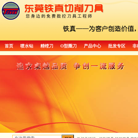
首页
喷水钻
精镗刀
O型圈刀
产品中心
批发专区
非