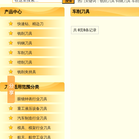
热门关键词：铣削刀具 钨钢刀具 车削
车削刀具
产品中心
快速钻、精边刀
共
0
页
0
条记录
铣削刀具
钨钢刀具
车削刀具
镗削刀具
铣削夹持具
刀具适用范围分类
眼镜钟表行业刀具
重工液压设备刀具
汽车制造行业刀具
模具、模架行业刀具
航天、航空工业刀具